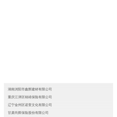
文化是一种力量，新疆明名旅游有限公司制度完善，但我们却丝毫
不弱视文化对于一个人组织行为的作用。我们把组织文化看作是非
常重要的道德力量，有时甚至是根本性的和决定性的。所以，我们
总是"兵马未动，文化先行"。我们依靠既有的组织文化去选择人，也
依靠它去影响人，改变人，约束人。文化就是我们的灵魂。
友情链接
湖南岳麓区罗复智能制造有限公司
上海宝山区西展服务有限公司
云南远航智能制造有限公司
湖南浏阳市鑫辉建材有限公司
重庆江津区锦靖保险有限公司
辽宁金州区诺萱文化有限公司
甘肃尚辉保险股份有限公司