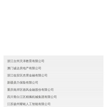
各业务员必须每月一次对客户进行走访，了解产品需求信息及客户
对产品的反映，并将情况及时反馈给新疆明名旅游有限公司。
友情链接
黑龙江昌道信息技术有限公司
黑龙江中天能源有限公司
广东韶关高峰保险有限公司
浙江台州天泽教育有限公司
澳门诚达房地产有限公司
浙江临安区杰霄金融有限公司
新疆鼎力保险有限公司
重庆南岸区德风金融股份有限公司
四川青白江区精佩机械集团有限公司
江苏扬州耀铭人工智能有限公司